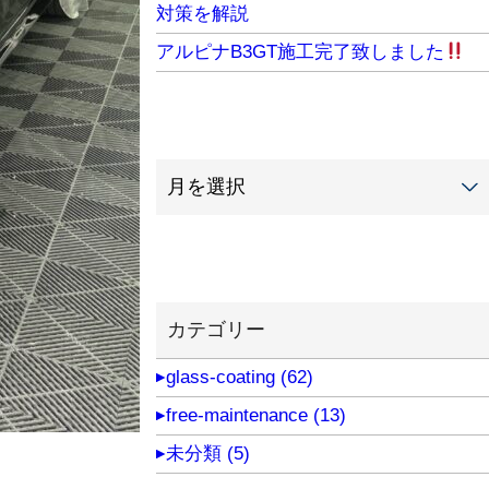
対策を解説
アルピナB3GT施工完了致しました
カテゴリー
glass-coating (62)
free-maintenance (13)
未分類 (5)