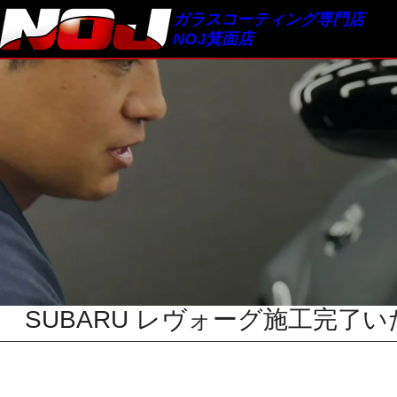
内
ガラスコーティング専門店
容
NOJ箕面店
を
ス
Service Menu
キッ
プ
サービスメニュー
SUBARU レヴォーグ施工完了