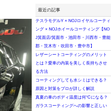
最近の記事
テスラモデルY × NOJロイヤルコーティ
ング × NOJホイールコーティング【NO
J箕面店/箕面市・池田市・川西市・豊能
郡・茨木市・吹田市・豊中市】
レザーシートコーティングのメリット
とは？愛車の内装を美しく長持ちさせ
る方法
コーティングしても水シミはできる？
原因と対策をプロが詳しく解説
真夏の車のボディ温度は何℃になる？
ガラスコーティングへの影響と正しい